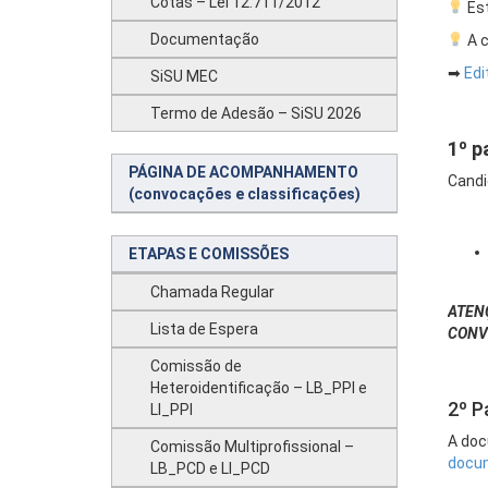
Cotas – Lei 12.711/2012
Est
Documentação
A c
➡
Edi
SiSU MEC
Termo de Adesão – SiSU 2026
1º p
PÁGINA DE ACOMPANHAMENTO
Cand
(convocações e classificações)
ETAPAS E COMISSÕES
Chamada Regular
ATEN
Lista de Espera
CONVO
Comissão de
Heteroidentificação – LB_PPI e
2º P
LI_PPI
A doc
Comissão Multiprofissional –
docum
LB_PCD e LI_PCD