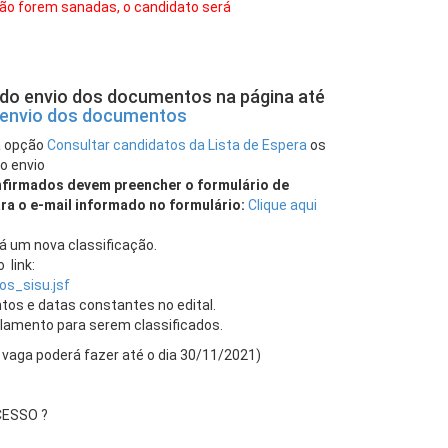
ão forem sanadas, o candidato será
do envio dos documentos na página até
o envio dos documentos
a opção
Consultar candidatos da Lista de Espera
os
o envio
nfirmados devem preencher o formulário de
ra o e-mail informado no formulário:
Clique aqui
á um nova classificação.
 link:
os_sisu.jsf
tos e datas constantes no edital.
amento para serem classificados.
 vaga poderá fazer até o dia 30/11/2021)
CESSO ?