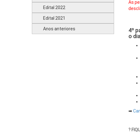
As pe
Edital 2022
descl
Edital 2021
Anos anteriores
4º p
o di
➡
Can
? FI