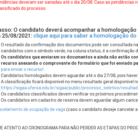
ndências deveram ser sanadas até o dia 20/08. Caso as pendências n
assificado do processo.
asso: O candidato deverá acompanhar a homologação 
a 25/08/2021:
clique aqui para saber a homologação d
O resultado da confirmação dos documentos pode ser consultada n
candidatos com o símbolo verde, na coluna status, é a confirmação d
Os candidatos que enviaram os documentos e ainda não estão co
recurso anexando o comprovante do formulário que foi enviado pa
para enviar o recurso!
Candidatos homologados devem aguardar até o dia 27/08, pois haver
A classificação ficará disponível no menu resultado geral disponível no
https://sigaa.ufersa.edu.br/sigaa/public/processo_seletivo/resultad
Os candidatos classificados devem verificar os próximos procedimen
Os candidatos em cadastro de reserva devem aguardar algum cancel
celamento de ocupação de vaga
(caso o candidato deseje cancelar a
QUE ATENTO AO CRONOGRAMA PARA NÃO PERDER AS ETAPAS DO PRO