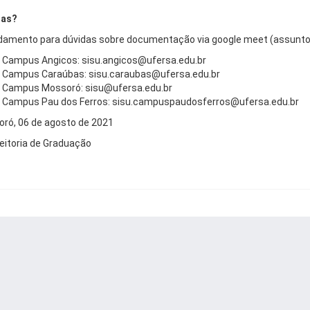
das?
amento para dúvidas sobre documentação via google meet (assun
Campus Angicos: sisu.angicos@ufersa.edu.br
Campus Caraúbas: sisu.caraubas@ufersa.edu.br
Campus Mossoró: sisu@ufersa.edu.br
Campus Pau dos Ferros: sisu.campuspaudosferros@ufersa.edu.br
ró, 06 de agosto de 2021
eitoria de Graduação