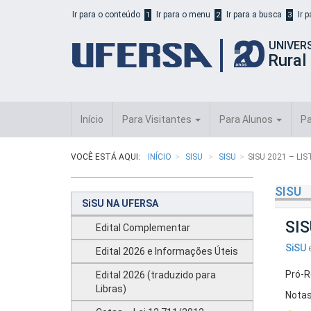
Início
Ir para o conteúdo
Ir para o menu
Ir para a busca
Ir 
1
2
3
do
cabeçalho
UNIVER
do
Rural
portal
da
UFERSA
Início
Para Visitantes
Para Alunos
Pa
VOCÊ ESTÁ AQUI:
INÍCIO
SISU
SISU
SISU 2021 – L
SISU
SiSU NA UFERSA
SIS
Edital Complementar
SiSU
Edital 2026 e Informações Úteis
Pró-R
Edital 2026 (traduzido para
Libras)
Notas