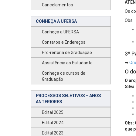
ATENÇ
Cancelamentos
Os do
Obs:
CONHEÇA A UFERSA
Conheça a UFERSA
Contatos e Endereços
Pró-reitoria de Graduação
3º P
➡
Ori
Assistência ao Estudante
O do
Conheça os cursos de
Graduação
O arq
Silva
PROCESSOS SELETIVOS – ANOS
ANTERIORES
Edital 2025
Edital 2024
Obs: 
que p
Edital 2023