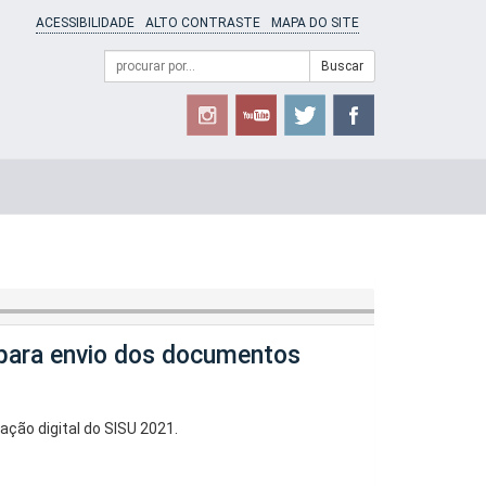
ACESSIBILIDADE
ALTO CONTRASTE
MAPA DO SITE
Campo
Formulário
Buscar
de
de
busca
Busca
 para envio dos documentos
ção digital do SISU 2021.