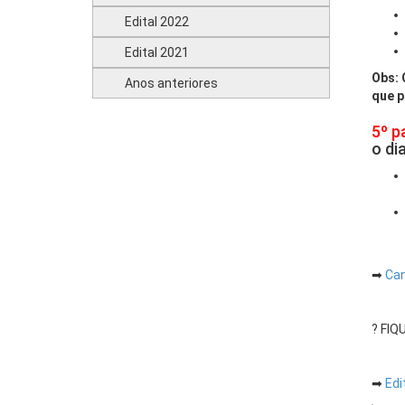
Edital 2022
Edital 2021
Obs: 
Anos anteriores
que p
5º p
o di
➡
Can
? FI
➡
Edi