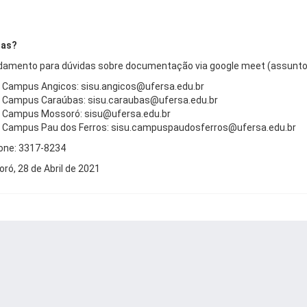
das?
amento para dúvidas sobre documentação via google meet (assun
Campus Angicos: sisu.angicos@ufersa.edu.br
Campus Caraúbas: sisu.caraubas@ufersa.edu.br
Campus Mossoró: sisu@ufersa.edu.br
Campus Pau dos Ferros: sisu.campuspaudosferros@ufersa.edu.br
one: 3317-8234
ró, 28 de Abril de 2021