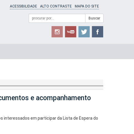
ACESSIBILIDADE
ALTO CONTRASTE
MAPA DO SITE
Campo
Formulário
Buscar
de
de
busca
Busca
documentos e acompanhamento
os interessados em participar da Lista de Espera do