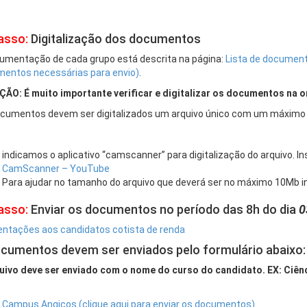
asso:
Digitalização dos documentos
umentação de cada grupo está descrita na página:
Lista de documentos
entos necessárias para envio)
.
ÃO: É muito importante verificar e digitalizar os documentos na o
cumentos devem ser digitalizados um arquivo único com um máximo
indicamos o aplicativo “camscanner” para digitalização do arquivo. In
CamScanner – YouTube
Para ajudar no tamanho do arquivo que deverá ser no máximo 10Mb 
asso:
Enviar os documentos no período das 8h do dia
0
entações aos candidatos cotista de renda
cumentos devem ser enviados pelo formulário abaixo:
uivo deve ser enviado com o nome do curso do candidato. EX: Ciênc
Campus Angicos (clique aqui para enviar os documentos)