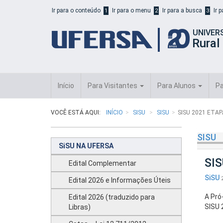
Início
Ir para o conteúdo
Ir para o menu
Ir para a busca
Ir 
1
2
3
do
cabeçalho
UNIVER
do
Rural
portal
da
UFERSA
Início
Para Visitantes
Para Alunos
Pa
VOCÊ ESTÁ AQUI:
INÍCIO
SISU
SISU
SISU 2021 ETA
SISU
SiSU NA UFERSA
SIS
Edital Complementar
SiSU
Edital 2026 e Informações Úteis
A Pró
Edital 2026 (traduzido para
SISU 
Libras)