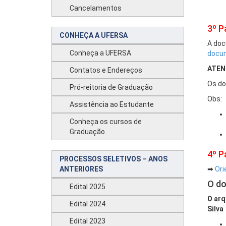
Cancelamentos
3º P
CONHEÇA A UFERSA
A doc
Conheça a UFERSA
docum
ATENÇ
Contatos e Endereços
Os do
Pró-reitoria de Graduação
Obs:
Assistência ao Estudante
Conheça os cursos de
Graduação
4º P
PROCESSOS SELETIVOS – ANOS
ANTERIORES
➡
Ori
O do
Edital 2025
O arq
Edital 2024
Silva
Edital 2023