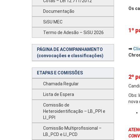
Cotas – Lei 12.711/2012
Os ca
Documentação
SiSU MEC
1º p
Termo de Adesão – SiSU 2026
➡
Cli
PÁGINA DE ACOMPANHAMENTO
Chrom
(convocações e classificações)
ETAPAS E COMISSÕES
2º p
Chamada Regular
Cand
Lista de Espera
Obs: 
nova 
Comissão de
Heteroidentificação – LB_PPI e
LI_PPI
Comissão Multiprofissional –
ATEN
LB_PCD e LI_PCD
CONVO