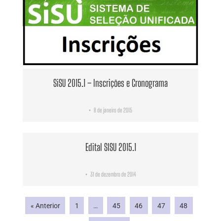
SiSU 2015.1 – Inscrições e Cronograma
8 de janeiro de 2015
•
Edital SISU 2015.1
31 de dezembro de 2014
•
« Anterior
1
…
45
46
47
48