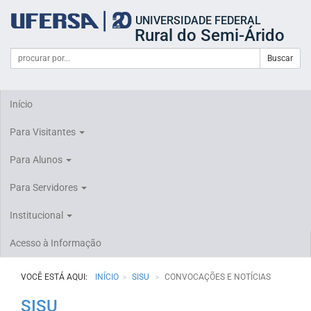
Início
UNIVERSIDADE FEDERAL
do
Rural do Semi-Árido
cabeçalho
do
Campo
Formulário
Buscar
portal
de
da
de
busca
UFERSA
Busca
Início
Para Visitantes
Para Alunos
Para Servidores
Institucional
Acesso à Informação
VOCÊ ESTÁ AQUI:
INÍCIO
SISU
CONVOCAÇÕES E NOTÍCIAS
SISU