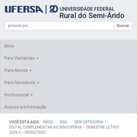
Início
UNIVERSIDADE FEDERAL
do
Rural do Semi-Árido
cabeçalho
do
Campo
Formulário
Buscar
portal
de
da
de
busca
UFERSA
Busca
Início
Para Visitantes
Para Alunos
Para Servidores
Institucional
Acesso à Informação
VOCÊ ESTÁ AQUI:
INÍCIO
SISU
SEM CATEGORIA
EDITAL COMPLEMENTAR AO SISU/UFERSA – SEMESTRE LETIVO
2026.2 – RESULTADO