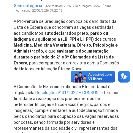
Sem categoria
13 de maio de 2026.
Visualizações: 4557.
Última
modificação: 22/05/2026 09:22:43
A Pró-reitora de Graduação convoca os candidatos da
Lista de Espera que concorrem as vagas destinadas
aos candidatos
autodeclarados preto, pardo ou
indígena ou quilombola (LB_PPI e LI_PPI)
dos cursos
Medicina, Medicina Veterinária, Direito
,
Psicologia e
Administração,
e que
enviaram a documentação
durante o período da 2ª e 3ª Chamadas da Lista de
Espera
, para comparecer a entrevista com a Comissão
de Heteroidentificação Étnico-Racial.
A Comissão de Heteroidentificação Étnico-Racial é
regida pela
Resolução nº 31/2022 – CONSUNI
e tem por
finalidade a realização dos procedimentos de
heteroidentificação étnico-racial (negros, pardos e
indígenas) complementares à autodeclaração firmada
pelos candidatos para ocupação das vagas reservadas
por cotas, sendo formada por servidores e
representantes da sociedade civil representantes dos