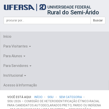
Início
UNIVERSIDADE FEDERAL
do
Rural do Semi-Árido
cabeçalho
do
Campo
Formulário
Buscar
portal
de
da
de
busca
UFERSA
Busca
Início
Para Visitantes
Para Alunos
Para Servidores
Institucional
Acesso à Informação
VOCÊ ESTÁ AQUI:
INÍCIO
SISU
SEM CATEGORIA
SISU 2026 – COMISSÃO DE HETEROIDENTIFICAÇÃO ÉTNICO-RACIAL
PARA CANDIDATOS AUTODECLARADOS PRETO, PARDO OU INDÍGENA