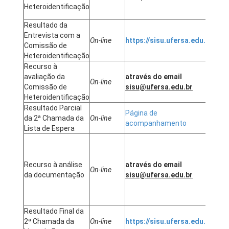
Heteroidentificação
27/
Resultado da
Entrevista com a
On-line
https://sisu.ufersa.edu.br/
27/
Comissão de
Heteroidentificação
Recurso à
avaliação da
através do email
On-line
28/
Comissão de
sisu@ufersa.edu.br
Heteroidentificação
Resultado Parcial
Página de
Até 
da 2ª Chamada da
On-line
acompanhamento
28/
Lista de Espera
Até
hor
a
Recurso à análise
através do email
On-line
div
da documentação
sisu@ufersa.edu.br
do
res
parc
Resultado Final da
2ª Chamada da
On-line
https://sisu.ufersa.edu.br/
01/