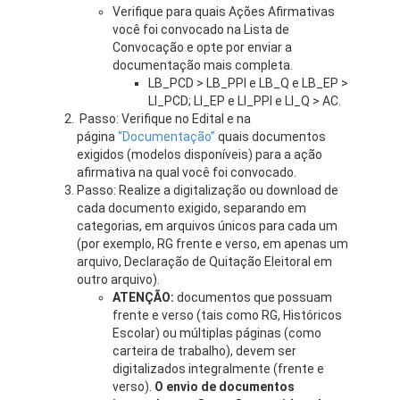
Verifique para quais Ações Afirmativas
você foi convocado na Lista de
Convocação e opte por enviar a
documentação mais completa.
LB_PCD > LB_PPI e LB_Q e LB_EP >
LI_PCD; LI_EP e LI_PPI e LI_Q > AC.
Passo: Verifique no Edital e na
página
“Documentação”
quais documentos
exigidos (modelos disponíveis) para a ação
afirmativa na qual você foi convocado.
Passo: Realize a digitalização ou download de
cada documento exigido, separando em
categorias, em arquivos únicos para cada um
(por exemplo, RG frente e verso, em apenas um
arquivo, Declaração de Quitação Eleitoral em
outro arquivo).
ATENÇÃO:
documentos que possuam
frente e verso (tais como RG, Históricos
Escolar) ou múltiplas páginas (como
carteira de trabalho), devem ser
digitalizados integralmente (frente e
verso).
O envio de documentos