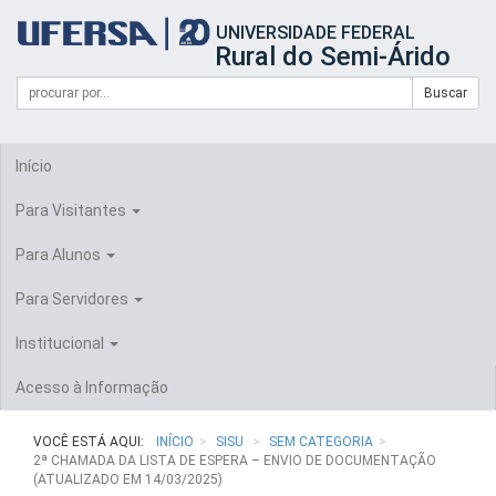
Início
UNIVERSIDADE FEDERAL
do
Rural do Semi-Árido
cabeçalho
do
Campo
Formulário
Buscar
portal
de
da
de
busca
UFERSA
Busca
Início
Para Visitantes
Para Alunos
Para Servidores
Institucional
Acesso à Informação
VOCÊ ESTÁ AQUI:
INÍCIO
SISU
SEM CATEGORIA
2ª CHAMADA DA LISTA DE ESPERA – ENVIO DE DOCUMENTAÇÃO
(ATUALIZADO EM 14/03/2025)