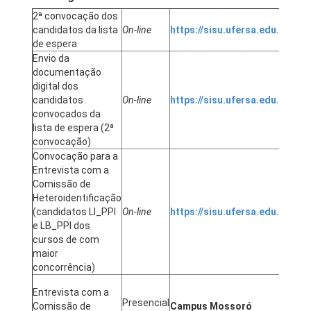
2ª convocação dos
candidatos da lista
On-line
https://sisu.ufersa.edu.br/
12/
de espera
Envio da
documentação
digital dos
12/
candidatos
On-line
https://sisu.ufersa.edu.br/
à
convocados da
23/
lista de espera (2ª
convocação)
Convocação para a
Entrevista com a
Comissão de
Heteroidentificação
(candidatos LI_PPI
On-line
https://sisu.ufersa.edu.br/
24/
e LB_PPI dos
cursos de com
maior
concorrência)
Entrevista com a
25/
Presencial
Comissão de
Campus Mossoró
à