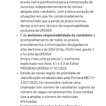
aceita como justificativa para a interposição de
recursos
,
independentemente do motivo
alegado pelo candidato
, com a
única exceção
de
situações em que for
comprovadamente
demonstrado que a perda do prazo ocorreu
devido a um erro técnico de responsabilidade
exclusiva da UFERSA
.
É de
exclusiva responsabilidade do candidato
o
acompanhamento de todos os prazos,
procedimentos e informações divulgadas no
sítio eletrônico do SiSU (
http://SiSU.mec.gov.br/
)
e no sítio da UFERSA
(
https://sisu.ufersa.edu.br/
), conforme
explicitado nos
itens 4.1 e 5.3 do Edital
PROGRAD/UFERSA nº 01/2025.
Devido às novas regras de prioridade de
classificação estabelecidas pela Portaria MEC nº
2.027/2023, foi necessário realizar uma
chamada com número de candidatos superior ao
número de vagas remanescentes. Essa medida
visa a ampliar o número de matrículas
efetivadas.