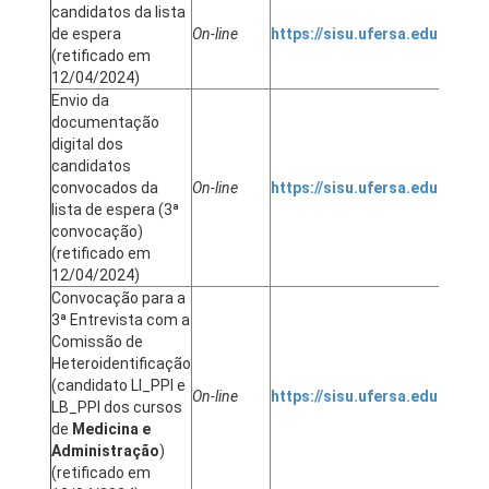
candidatos da lista
12
de espera
On-line
https://sisu.ufersa.edu.br/
(re
(retificado em
12
12/04/2024)
Envio da
documentação
digital dos
12/
candidatos
das
convocados da
On-line
https://sisu.ufersa.edu.br/
16
lista de espera (3ª
(re
convocação)
12
(retificado em
12/04/2024)
Convocação para a
3ª Entrevista com a
Comissão de
Heteroidentificação
17
(candidato LI_PPI e
On-line
https://sisu.ufersa.edu.br/
(re
LB_PPI dos cursos
12
de
Medicina e
Administração
)
(retificado em