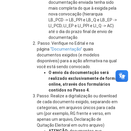
documentação enviada tenha sido
mais completa do que à exigida pela
nova convocação (hierarquia
LB_PCD -> LB_PPI e LB_Q e LB_EP ->
LI_PCD; LI_EP e LI_PPI e LI_Q -> AC)
até o dia do prazo final de envio de
documentação.
Passo: Verifique no Edital e na
página
“Documentação”
quais
documentos exigidos (e modelos
disponíveis) para a ação afirmativa na qual
você está sendo convocado.
O envio da documentação será
realizado exclusivamente de forma
online, através dos formulários
contidos no Passo 4.
Passo: Realize a digitalização ou download
de cada documento exigido, separando em
categorias, em arquivos únicos para cada
um (por exemplo, RG frente e verso, em
apenas um arquivo, Declaração de
Quitação Eleitoral em outro arquivo)