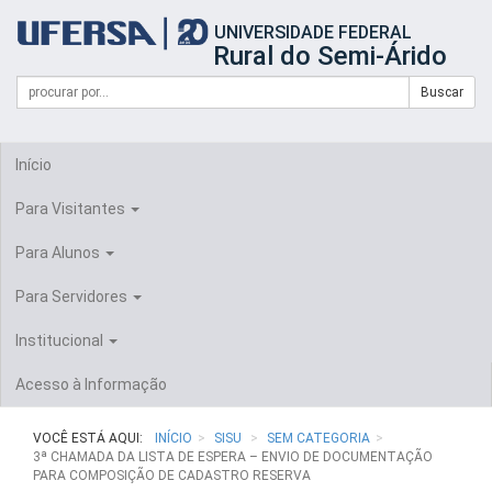
Início
UNIVERSIDADE FEDERAL
do
Rural do Semi-Árido
cabeçalho
do
Campo
Formulário
Buscar
portal
de
da
de
busca
UFERSA
Busca
Início
Para Visitantes
Para Alunos
Para Servidores
Institucional
Acesso à Informação
VOCÊ ESTÁ AQUI:
INÍCIO
SISU
SEM CATEGORIA
3ª CHAMADA DA LISTA DE ESPERA – ENVIO DE DOCUMENTAÇÃO
PARA COMPOSIÇÃO DE CADASTRO RESERVA