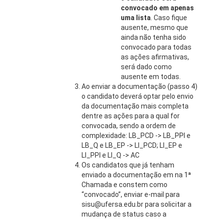
convocado em apenas
uma lista
. Caso fique
ausente, mesmo que
ainda não tenha sido
convocado para todas
as ações afirmativas,
será dado como
ausente em todas.
Ao enviar a documentação (passo 4)
o candidato deverá optar pelo envio
da documentação mais completa
dentre as ações para a qual for
convocada, sendo a ordem de
complexidade: LB_PCD -> LB_PPI e
LB_Q e LB_EP -> LI_PCD; LI_EP e
LI_PPI e LI_Q -> AC
Os candidatos que já tenham
enviado a documentação em na 1ª
Chamada e constem como
“convocado”, enviar e-mail para
sisu@ufersa.edu.br para solicitar a
mudança de status caso a