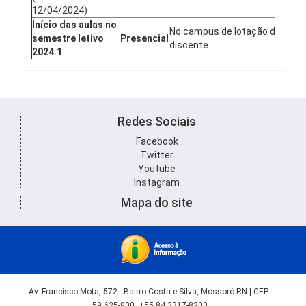
12/04/2024)
Início das aulas no
No campus de lotação do
semestre letivo
Presencial
20
discente
2024.1
Redes Sociais
Facebook
Twitter
Youtube
Instagram
Mapa do site
Av. Francisco Mota, 572 - Bairro Costa e Silva, Mossoró RN | CEP:
59.625-900, +55 84 3317-8200