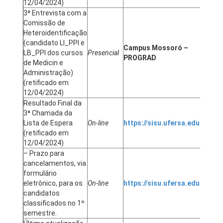
12/04/2024)
3ª Entrevista com a
Comissão de
Heteroidentificação
(candidato LI_PPI e
18
Campus Mossoró –
LB_PPI dos cursos
Presencial
ma
PROGRAD
de Medicin e
em
Administração)
(retificado em
12/04/2024)
Resultado Final da
3ª Chamada da
Lista de Espera
On-line
https://sisu.ufersa.edu.br/
19
(retificado em
12/04/2024)
– Prazo para
cancelamentos, via
formulário
eletrônico, para os
On-line
https://sisu.ufersa.edu.br/
11
candidatos
classificados no 1º
semestre.