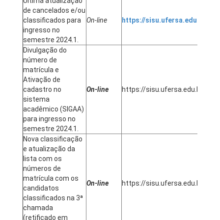
Última atualização
de cancelados e/ou
classificados para
On-line
https://sisu.ufersa.edu.br/
12
ingresso no
semestre 2024.1.
Divulgação do
número de
matrícula e
Ativação de
cadastro no
On-line
https://sisu.ufersa.edu.br/
12
sistema
acadêmico (SIGAA)
para ingresso no
semestre 2024.1.
Nova classificação
e atualização da
lista com os
números de
matrícula com os
19
On-line
https://sisu.ufersa.edu.br/
candidatos
em
classificados na 3ª
chamada
(retificado em