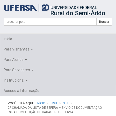
Início
UNIVERSIDADE FEDERAL
do
Rural do Semi-Árido
cabeçalho
do
Campo
Formulário
Buscar
portal
de
da
de
busca
UFERSA
Busca
Início
Para Visitantes
Para Alunos
Para Servidores
Institucional
Acesso à Informação
VOCÊ ESTÁ AQUI:
INÍCIO
SISU
SISU
2ª CHAMADA DA LISTA DE ESPERA – ENVIO DE DOCUMENTAÇÃO
PARA COMPOSIÇÃO DE CADASTRO RESERVA