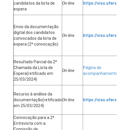
candidatos da lista de
On-line
https://sisu.ufersa.edu.
espera
Envio da documentação
digital dos candidatos
On-line
https://sisu.ufersa.edu.
convocados da lista de
espera (2ª convocação)
Resultado Parcial da 2ª
Chamada da Lista de
Página de
On-line
Espera
(retificado em
acompanhamento
25/03/2024)
Recurso à análise da
documentação
(retificado
On-line
https://sisu.ufersa.edu.
em 25/03/2024)
Convocação para a 2ª
Entrevista com a
Comissão de