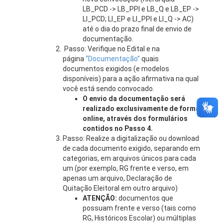
LB_PCD -> LB_PPI e LB_Q e LB_EP ->
LI_PCD; LI_EP e LI_PPI e LI_Q -> AC)
até o dia do prazo final de envio de
documentação.
Passo: Verifique no Edital e na
página
“Documentação”
quais
documentos exigidos (e modelos
disponíveis) para a ação afirmativa na qual
você está sendo convocado.
O envio da documentação será
realizado exclusivamente de forma
online, através dos formulários
contidos no Passo 4.
Passo: Realize a digitalização ou download
de cada documento exigido, separando em
categorias, em arquivos únicos para cada
um (por exemplo, RG frente e verso, em
apenas um arquivo, Declaração de
Quitação Eleitoral em outro arquivo)
ATENÇÃO:
documentos que
possuam frente e verso (tais como
RG, Históricos Escolar) ou múltiplas