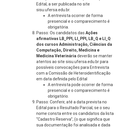
Edital, a ser publicada no site
sisu.ufersa.edu.br.
A entrevista ocorrer de forma
presencial e o comparecimento é
obrigatória.
Passo: Os candidatos das
Ações
afirmativas LB_PPI, LI_PPI, LB_Q e LI_Q
dos cursos Administração, Ciências da
Computação, Direito, Medicina e
Medicina Veterinária
deverão se manter
atentos ao site sisu.ufersa.edu.br para
possíveis convocações para Entrevista
com a Comissão de Heteroidentificação
em data definida pelo Edital
A entrevista pode ocorrer de forma
presencial e o comparecimento é
obrigatório.
Passo: Conferir, até a data prevista no
Edital para o Resultado Parcial, se o seu
nome consta entre os candidatos da lista
“Cadastro Reserva”, (o que significa que
sua documentação foi analisada e dada