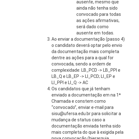
ausente, mesmo que
ainda não tenha sido
convocado para todas
as ações afirmativas,
será dado como
ausente em todas.
Ao enviar a documentação (passo 4)
o candidato deverá optar pelo envio
da documentação mais completa
dentre as ações para a qual for
convocada, sendo a ordem de
complexidade: LB_PCD -> LB_PPI e
LB_Q e LB_EP -> LI_PCD; LI_EP e
LI_PPI e LI_Q -> AC
Os candidatos que já tenham
enviado a documentação em na 1ª
Chamada e constem como
“convocado”, enviar e-mail para
sisu@ufersa.edu.br para solicitar a
mudança de status caso a
documentação enviada tenha sido
mais completa do que à exigida pela
nova convocação (hierarquia