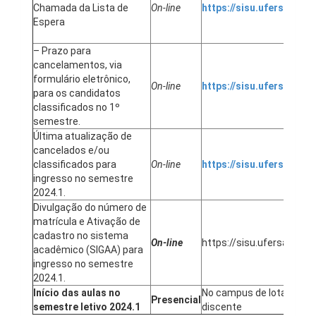
Chamada da Lista de
On-line
https://sisu.ufersa.edu.
Espera
– Prazo para
cancelamentos, via
formulário eletrônico,
On-line
https://sisu.ufersa.edu.
para os candidatos
classificados no 1º
semestre.
Última atualização de
cancelados e/ou
classificados para
On-line
https://sisu.ufersa.edu.
ingresso no semestre
2024.1.
Divulgação do número de
matrícula e Ativação de
cadastro no sistema
On-line
https://sisu.ufersa.edu.b
acadêmico (SIGAA) para
ingresso no semestre
2024.1.
Início das aulas no
No campus de lotação d
Presencial
semestre letivo 2024.1
discente