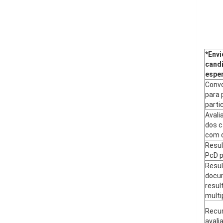
*Envi
candi
esper
Convo
para 
parti
Avali
dos c
com d
Resul
PcD p
Resul
docu
resul
multi
Recur
avali