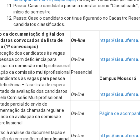
Passo: Caso o candidato passe a constar como “Classificado”, a
início do semestre.
Passo: Caso o candidato continue figurando no Cadastro Reser
candidatos classificados.
o da documentação digital dos
datos convocados da lista de
On-line
https://sisu.ufersa.
a (1ª convocação)
cação dos candidatos às vagas
pessoa com deficiência para
On-line
https://sisu.ufersa.
cipar da comissão multiprofissional
ação da comissão multiprofissional
Presencial
andidatos às vagas para pessoa
Campus Mossoró
eficiência – fase lista de espera
tado da avaliação dos candidatos
On-line
https://sisu.ufersa.
ela Comissão Multiprofissional
tado parcial do envio de
mentação da chamada regular e
On-line
Página de acompa
tado da avaliação da comissão
profissional
so à análise da documentação e
On-line
https://sisu.ufersa.
ação da comissão multiprofissional