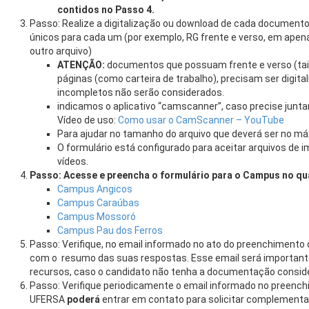
contidos no Passo 4.
Passo: Realize a digitalização ou download de cada documento
únicos para cada um (por exemplo, RG frente e verso, em apena
outro arquivo)
ATENÇÃO:
documentos que possuam frente e verso (tais
páginas (como carteira de trabalho), precisam ser digit
incompletos não serão considerados.
indicamos o aplicativo “camscanner”, caso precise junta
Vídeo de uso:
Como usar o CamScanner – YouTube
Para ajudar no tamanho do arquivo que deverá ser no m
O formulário está configurado para aceitar arquivos de i
vídeos.
Passo: Acesse e preencha o formulário para o Campus no qu
Campus Angicos
Campus Caraúbas
Campus Mossoró
Campus Pau dos Ferros
Passo: Verifique, no email informado no ato do preenchimento 
com o resumo das suas respostas. Esse email será importante
recursos, caso o candidato não tenha a documentação consid
Passo: Verifique periodicamente o email informado no preenchi
UFERSA
poderá
entrar em contato para solicitar complemen