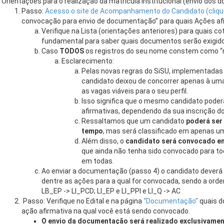
Orientações para o realização da matrícula institucional (envio dos 
Passo:
Acesso o site de Acompanhamento do Candidato (cliqu
convocação para envio de documentação” para quais Ações afi
Verifique na Lista (orientações anteriores) para quais c
fundamental para saber quais documentos serão exigidos
Caso
TODOS
os registros do seu nome constem como “
Esclarecimento:
Pelas novas regras do SiSU, implementadas
candidato deixou de concorrer apenas à um
as vagas viáveis para o seu perfil.
Isso significa que o mesmo candidato pode
afirmativas, dependendo da sua inscrição do
Ressaltamos que um candidato
poderá ser
tempo
, mas será classificado em apenas um
Além disso, o
candidato será convocado em
que ainda não tenha sido convocado para t
em todas.
Ao enviar a documentação (passo 4) o candidato deverá
dentre as ações para a qual for convocada, sendo a ord
LB_EP -> LI_PCD; LI_EP e LI_PPI e LI_Q -> AC
Passo: Verifique no Edital e na página
“Documentação”
quais d
ação afirmativa na qual você está sendo convocado.
O envio da documentação será realizado exclusivament