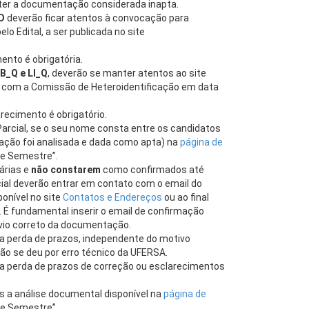
ter a documentação considerada inapta.
D
deverão ficar atentos à convocação para
lo Edital, a ser publicada no site
ento é obrigatória.
LB_Q e LI_Q
, deverão se manter atentos ao site
a com a Comissão de Heteroidentificação em data
recimento é obrigatório.
 Parcial, se o seu nome consta entre os candidatos
tação foi analisada e dada como apta) na
página de
 e Semestre”.
árias e
não constarem
como confirmados até
ial deverão entrar em contato com o email do
onível no site
Contatos e Endereços
ou ao final
. É fundamental inserir o email de confirmação
vio correto da documentação.
 perda de prazos, independente do motivo
ão se deu por erro técnico da UFERSA.
a perda de prazos de correção ou esclarecimentos
pós a análise documental disponível na
página de
 e Semestre”.