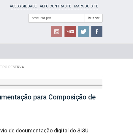
ACESSIBILIDADE
ALTO CONTRASTE
MAPA DO SITE
Campo
Formulário
Buscar
de
de
busca
Busca
STRO RESERVA
cumentação para Composição de
io de documentação digital do SISU