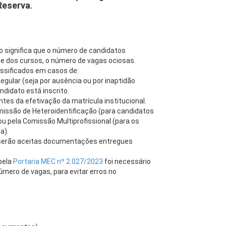
Reserva
.
o significa que o número de candidatos
e dos cursos, o número de vagas ociosas.
assificados em casos de:
ular (seja por ausência ou por inaptidão
didato está inscrito.
tes da efetivação da matrícula institucional.
missão de Heteroidentificação (para candidatos
u pela Comissão Multiprofissional (para os
a).
o serão aceitas documentações entregues
pela
Portaria MEC nº 2.027/2023
foi necessário
ero de vagas, para evitar erros no