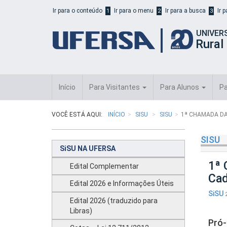
Início
Ir para o conteúdo
Ir para o menu
Ir para a busca
Ir 
1
2
3
do
cabeçalho
UNIVER
do
Rural
portal
da
UFERSA
Início
Para Visitantes
Para Alunos
Pa
VOCÊ ESTÁ AQUI:
INÍCIO
SISU
SISU
1ª CHAMADA DA
SISU
SiSU NA UFERSA
1ª 
Edital Complementar
Cad
Edital 2026 e Informações Úteis
SiSU
Edital 2026 (traduzido para
Libras)
Pró-