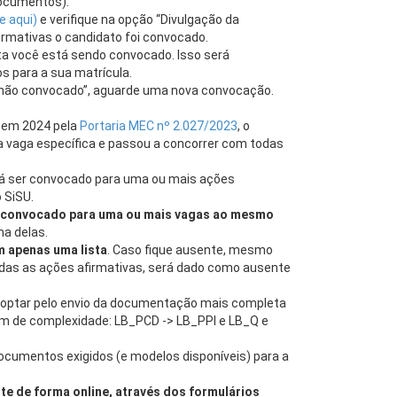
documentos).
e aqui)
e verifique na opção “Divulgação da
rmativas o candidato foi convocado.
ota você está sendo convocado. Isso será
 para a sua matrícula.
não convocado”, aguarde uma nova convocação.
 em 2024 pela
Portaria MEC nº 2.027/2023
, o
a vaga específica e passou a concorrer com todas
rá ser convocado para uma ou mais ações
 SiSU.
 convocado para uma ou mais vagas ao mesmo
a delas.
 apenas uma lista
. Caso fique ausente, mesmo
odas as ações afirmativas, será dado como ausente
 optar pelo envio da documentação mais completa
em de complexidade: LB_PCD -> LB_PPI e LB_Q e
ocumentos exigidos (e modelos disponíveis) para a
e de forma online, através dos formulários