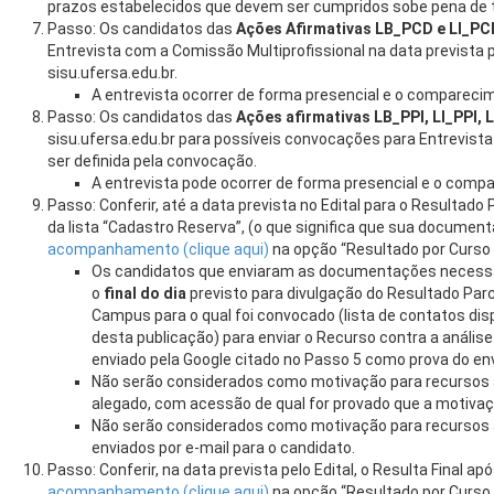
prazos estabelecidos que devem ser cumpridos sobe pena de 
Passo: Os candidatos das
Ações Afirmativas LB_PCD e LI_PC
Entrevista com a Comissão Multiprofissional na data prevista pe
sisu.ufersa.edu.br.
A entrevista ocorrer de forma presencial e o comparecim
Passo: Os candidatos das
Ações afirmativas LB_PPI, LI_PPI, 
sisu.ufersa.edu.br para possíveis convocações para Entrevist
ser definida pela convocação.
A entrevista pode ocorrer de forma presencial e o compa
Passo: Conferir, até a data prevista no Edital para o Resultado
da lista “Cadastro Reserva”, (o que significa que sua documen
acompanhamento (clique aqui)
na opção “Resultado por Curso
Os candidatos que enviaram as documentações necess
o
final do dia
previsto para divulgação do Resultado Parc
Campus para o qual foi convocado (lista de contatos disp
desta publicação) para enviar o Recurso contra a análise
enviado pela Google citado no Passo 5 como prova do en
Não serão considerados como motivação para recursos a
alegado, com acessão de qual for provado que a motivaç
Não serão considerados como motivação para recursos 
enviados por e-mail para o candidato.
Passo: Conferir, na data prevista pelo Edital, o Resulta Final a
acompanhamento (clique aqui)
na opção “Resultado por Curso