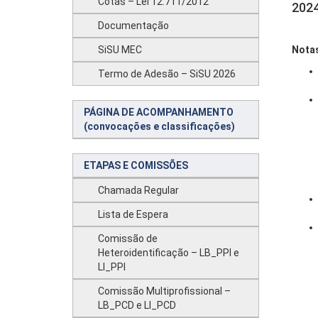
Cotas – Lei 12.711/2012
2024
Documentação
SiSU MEC
Notas
Termo de Adesão – SiSU 2026
PÁGINA DE ACOMPANHAMENTO
(convocações e classificações)
ETAPAS E COMISSÕES
Chamada Regular
Lista de Espera
Comissão de
Heteroidentificação – LB_PPI e
LI_PPI
Comissão Multiprofissional –
LB_PCD e LI_PCD