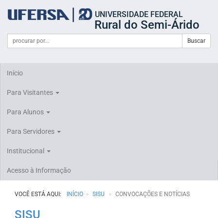
Início
UNIVERSIDADE FEDERAL
do
Rural do Semi-Árido
cabeçalho
do
Campo
Formulário
Buscar
portal
de
da
de
busca
UFERSA
Busca
Início
Para Visitantes
Para Alunos
Para Servidores
Institucional
Acesso à Informação
VOCÊ ESTÁ AQUI:
INÍCIO
SISU
CONVOCAÇÕES E NOTÍCIAS
SISU